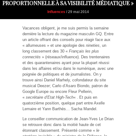
PROPORTIONNELLE À SA VISIBILITÉ MÉDIATIQUE »
Influences
/ 29 mai 2014
Vacances obligent, je me suis permis la semaine
dernière la lecture du magazine masculin GQ. Entre
un article offrant des conseils pour réagir face aux
« allumeuses » et une apologie des
nineties
, un
long classement des 30 «
Français les plus
connectés
» (réseaux/influence). Des trentenaires
et des quarantenaires ayant pour la plupart réussi
dans les affaires et/ou dans le numérique, avec une
poignée de politiques et de journalistes. On y
trouve ainsi Daniel Marhely, cofondateur du site
musical Deezer; Carlo d’Asaro Biondo, patron de
Google Europe ou encore Fleur Pellerin,
«
secrétaire d’Etat High-Tech
« . Et puis en
quatorzième position, quelque part entre Axelle
Lemaire et Yann Barthès… Sacha Mandel.
Le conseiller communication de Jean-Yves Le Drian
se retrouve donc dans la moitié haute de cet
étonnant classement. Présenté comme «
le