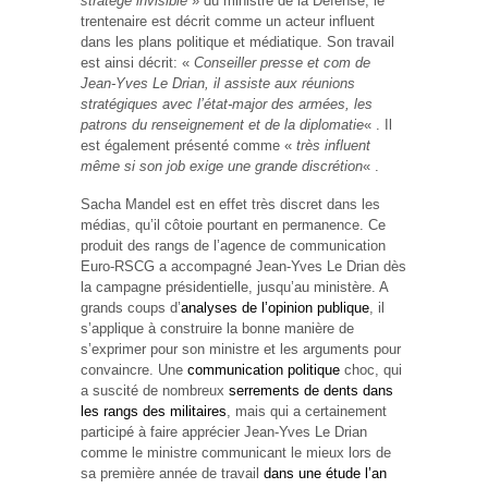
stratège invisible
» du ministre de la Défense, le
trentenaire est décrit comme un acteur influent
dans les plans politique et médiatique. Son travail
est ainsi décrit: «
Conseiller presse et com de
Jean-Yves Le Drian, il assiste aux réunions
stratégiques avec l’état-major des armées, les
patrons du renseignement et de la diplomatie
« . Il
est également présenté comme «
très influent
même si son job exige une grande discrétion
« .
Sacha Mandel est en effet très discret dans les
médias, qu’il côtoie pourtant en permanence. Ce
produit des rangs de l’agence de communication
Euro-RSCG a accompagné Jean-Yves Le Drian dès
la campagne présidentielle, jusqu’au ministère. A
grands coups d’
analyses de l’opinion publique
, il
s’applique à construire la bonne manière de
s’exprimer pour son ministre et les arguments pour
convaincre. Une
communication politique
choc, qui
a suscité de nombreux
serrements de dents dans
les rangs des militaires
, mais qui a certainement
participé à faire apprécier Jean-Yves Le Drian
comme le ministre communicant le mieux lors de
sa première année de travail
dans une étude l’an