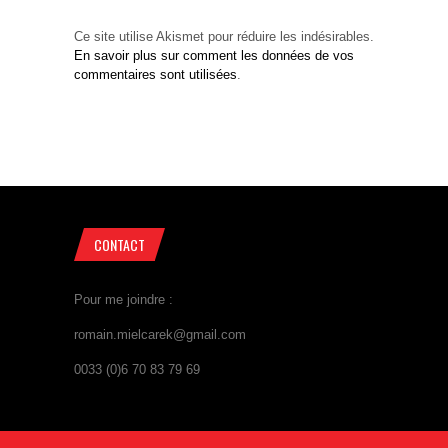
Ce site utilise Akismet pour réduire les indésirables.
En savoir plus sur comment les données de vos
commentaires sont utilisées
.
CONTACT
Pour me joindre :
romain.mielcarek@gmail.com
0033 (0)6 70 83 79 69