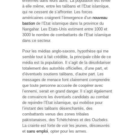
enfermés dans leurs abris. La population est livrée
à elle même, entre les talibans et l’Etat islamique,
qui ne cessent de s’affronter. Les forces
américaines craignent l’émergence d’un
nouveau
bastion
de l’Etat islamique dans la province du
Nangahar. Les Etats-Unis estiment entre 1000 et
3000 le nombre de combattants de l’Etat islamique
dans ce secteur.
Pour les médias anglo-saxons, hypothèse qui me
semble tout à fait crédible, la principale cible de ce
média est la population. Il s’agit de la désolidariser
totalement des autorités officielles, d’une part, et
d’éventuels soutiens talibans, d’autre part. Les
messages de menace font clairement comprendre
que toute personne accusée de coopérer avec
l’ennemi, serait en grand danger. Il s’agit également
de convaincre les éventuels candidats au combat
de rejoindre l’Etat islamique, qui mobilise pour
l’instant des talibans désenchantés, des
combattants venus des zones tribales
pakistanaises, des Tchétchènes et des Ouzbeks.
La crainte est forte de voir les jeunes, désoeuvrés
et
sans emploi
, opter pour les armes.