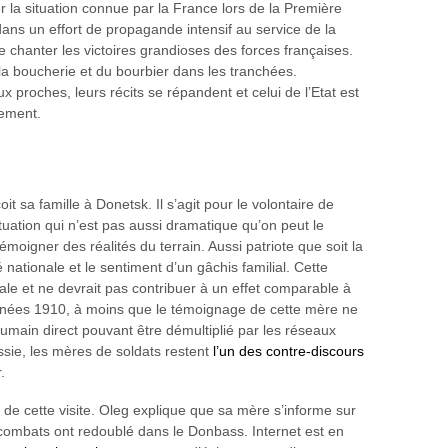
 la situation connue par la France lors de la Première
ans un effort de propagande intensif au service de la
e chanter les victoires grandioses des forces françaises.
e la boucherie et du bourbier dans les tranchées.
 proches, leurs récits se répandent et celui de l’Etat est
lement.
 sa famille à Donetsk. Il s’agit pour le volontaire de
uation qui n’est pas aussi dramatique qu’on peut le
témoigner des réalités du terrain. Aussi patriote que soit la
 nationale et le sentiment d’un gâchis familial. Cette
e et ne devrait pas contribuer à un effet comparable à
années 1910, à moins que le témoignage de cette mère ne
umain direct pouvant être démultiplié par les réseaux
ussie, les mères de soldats restent
l’un des contre-discours
.
on de cette visite. Oleg explique que sa mère s’informe sur
 combats ont redoublé dans le Donbass. Internet est en