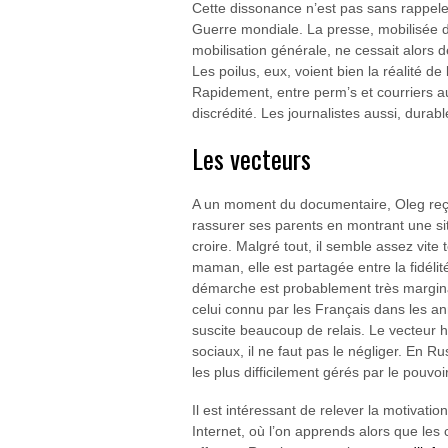
Cette dissonance n’est pas sans rappeler
Guerre mondiale. La presse, mobilisée d
mobilisation générale, ne cessait alors d
Les poilus, eux, voient bien la réalité d
Rapidement, entre perm’s et courriers aux
discrédité. Les journalistes aussi, durab
Les vecteurs
A un moment du documentaire, Oleg reçoit
rassurer ses parents en montrant une sit
croire. Malgré tout, il semble assez vite 
maman, elle est partagée entre la fidélité
démarche est probablement très marginal
celui connu par les Français dans les 
suscite beaucoup de relais. Le vecteur h
sociaux, il ne faut pas le négliger. En R
les plus difficilement gérés par le pouvoir
Il est intéressant de relever la motivati
Internet, où l’on apprends alors que les