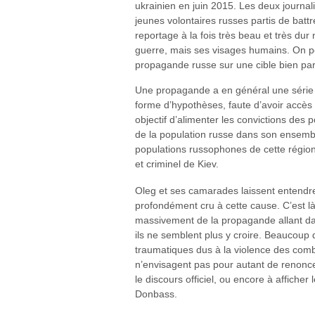
ukrainien en juin 2015. Les deux journali
jeunes volontaires russes partis de bat
reportage à la fois très beau et très dur
guerre, mais ses visages humains. On p
propagande russe sur une cible bien par
Une propagande a en général une série d
forme d’hypothèses, faute d’avoir accès 
objectif d’alimenter les convictions des
de la population russe dans son ensemble
populations russophones de cette région
et criminel de Kiev.
Oleg et ses camarades laissent entendre
profondément cru à cette cause. C’est là
massivement de la propagande allant dans
ils ne semblent plus y croire. Beaucoup 
traumatiques dus à la violence des combat
n’envisagent pas pour autant de renonce
le discours officiel, ou encore à affiche
Donbass.