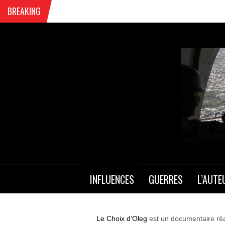
BREAKING
P
INFLUENCES
GUERRES
L’AUTE
Le Choix d’Oleg
est un documentaire réa