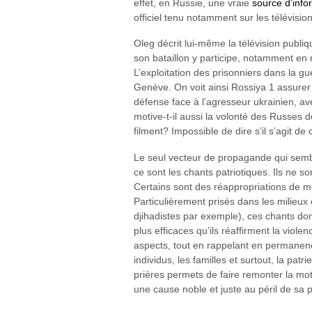
effet, en Russie, une vraie
source d’info
officiel tenu notamment sur les télévision
Oleg décrit lui-même la télévision publi
son bataillon y participe, notamment en 
L’exploitation des prisonniers dans la gu
Genève. On voit ainsi Rossiya 1 assurer
défense face à l’agresseur ukrainien, 
motive-t-il aussi la volonté des Russes d
filment? Impossible de dire s’il s’agit 
Le seul vecteur de propagande qui sembl
ce sont les chants patriotiques. Ils ne s
Certains sont des réappropriations de mo
Particulièrement prisés dans les milieux
djihadistes par exemple), ces chants d
plus efficaces qu’ils réaffirment la viole
aspects, tout en rappelant en permanence
individus, les familles et surtout, la pa
prières permets de faire remonter la moti
une cause noble et juste au péril de sa p