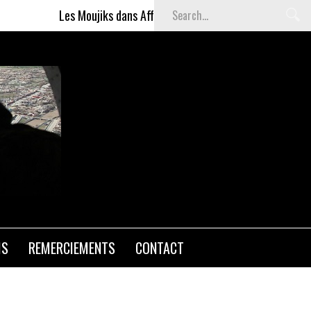
Les Moujiks dans Affaires sensibles
Articles gratuits DS
BASS
IS
REMERCIEMENTS
CONTACT