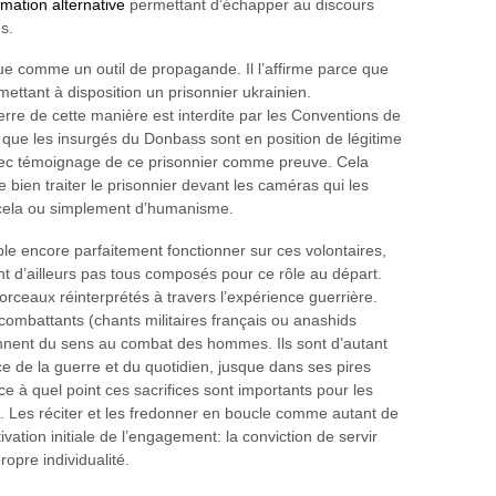
rmation alternative
permettant d’échapper au discours
s.
que comme un outil de propagande. Il l’affirme parce que
mettant à disposition un prisonnier ukrainien.
erre de cette manière est interdite par les Conventions de
 que les insurgés du Donbass sont en position de légitime
avec témoignage de ce prisonnier comme preuve. Cela
e bien traiter le prisonnier devant les caméras qui les
de cela ou simplement d’humanisme.
e encore parfaitement fonctionner sur ces volontaires,
ont d’ailleurs pas tous composés pour ce rôle au départ.
rceaux réinterprétés à travers l’expérience guerrière.
 combattants (chants militaires français ou anashids
onnent du sens au combat des hommes. Ils sont d’autant
nce de la guerre et du quotidien, jusque dans ses pires
 à quel point ces sacrifices sont importants pour les
trie. Les réciter et les fredonner en boucle comme autant de
vation initiale de l’engagement: la conviction de servir
ropre individualité.