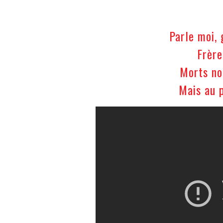
Parle moi, 
Frère
Morts no
Mais au p