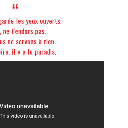
garde les yeux ouverts.
, ne t’endors pas.
us ne servons à rien.
ire, il y a le paradis.