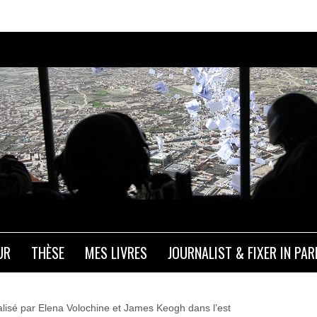
ROPAGANDE DANS LE DON
UR
THÈSE
MES LIVRES
JOURNALIST & FIXER IN PAR
Influences
/ 28 novembre 2016
lisé par Elena Volochine et James Keogh dans l’est