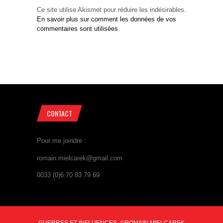
Ce site utilise Akismet pour réduire les indésirables.
En savoir plus sur comment les données de vos
commentaires sont utilisées
.
CONTACT
Pour me joindre :
romain.mielcarek@gmail.com
0033 (0)6 70 83 79 69
GUERRES ET INFLUENCES, ©ROMAIN MIELCAREK