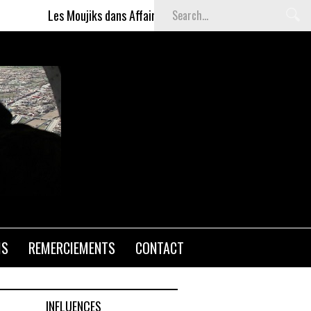
oujiks dans Affaires sensibles
Articles gratuits DSI sur l'i
IS
REMERCIEMENTS
CONTACT
INFLUENCES